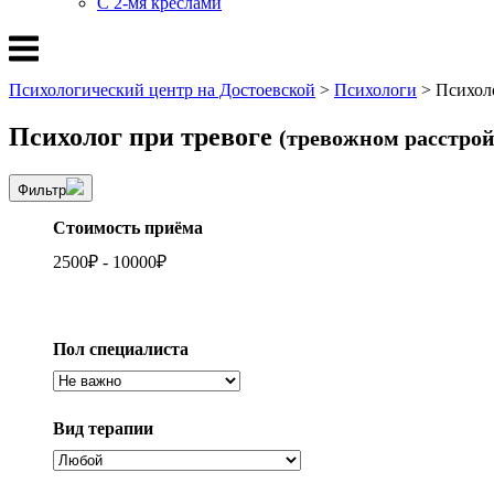
С 2-мя креслами
Меню
Психологический центр на Достоевской
>
Психологи
>
Психол
Психолог при тревоге
(тревожном расстрой
Фильтр
Стоимость приёма
2500
₽
-
10000
₽
Пол специалиста
Вид терапии