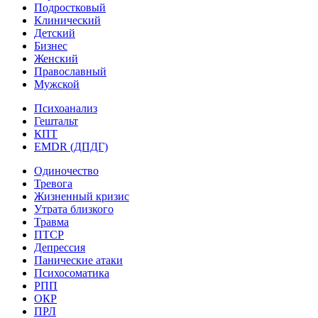
Подростковый
Клинический
Детский
Бизнес
Женский
Православный
Мужской
Психоанализ
Гештальт
КПТ
EMDR (ДПДГ)
Одиночество
Тревога
Жизненный кризис
Утрата близкого
Травма
ПТСР
Депрессия
Панические атаки
Психосоматика
РПП
ОКР
ПРЛ