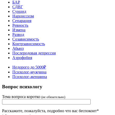
БАР
СДВГ
Суицид
Нарциссизм
Сепарация
Ревность
Измена
Развод
Созависимость
Контрзависимость
Абьюз
Послеродовая депрессия
Аэрофобия
Недорого до 5000₽
Психолог-мужчина
Психолог-женщина
Вопрос психологу
Тема вопроса коротко
(не обязательно)
Расскажите, пожалуйста, подробно что вас беспокоит*