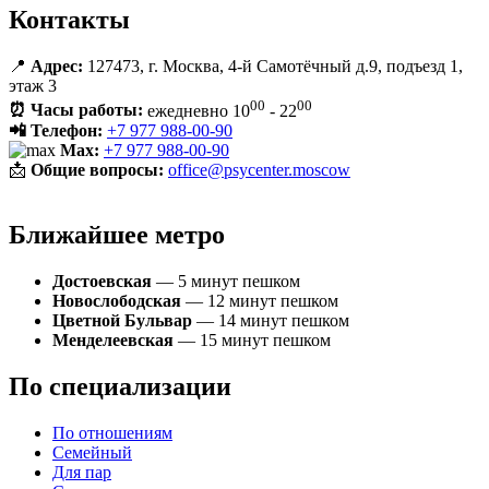
Контакты
📍
Адрес:
127473, г. Москва,
4-й Самотёчный д.9
, подъезд 1,
этаж 3
00
00
⏰ Часы работы:
ежедневно 10
- 22
📲 Телефон:
+7 977 988-00-90
Max:
+7 977 988-00-90
📩
Общие вопросы:
office@psycenter.moscow
Ближайшее метро
Достоевская
— 5 минут пешком
Новослободская
— 12 минут пешком
Цветной Бульвар
— 14 минут пешком
Менделеевская
— 15 минут пешком
По специализации
По отношениям
Семейный
Для пар