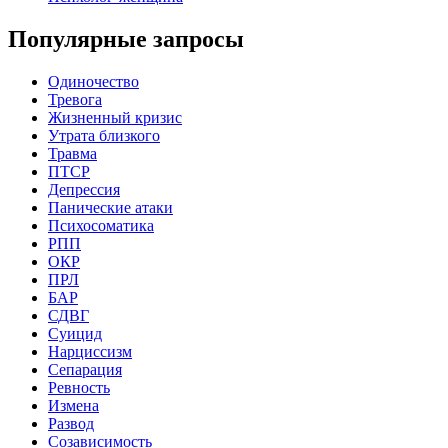
Популярные запросы
Одиночество
Тревога
Жизненный кризис
Утрата близкого
Травма
ПТСР
Депрессия
Панические атаки
Психосоматика
РПП
ОКР
ПРЛ
БАР
СДВГ
Суицид
Нарциссизм
Сепарация
Ревность
Измена
Развод
Созависимость