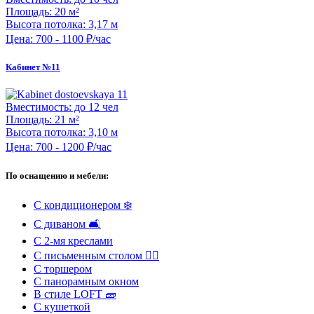
Площадь:
20 м²
Высота потолка:
3,17 м
Цена:
700 - 1100 ₽/час
Кабинет №11
Вместимость:
до 12 чел
Площадь:
21 м²
Высота потолка:
3,10 м
Цена:
700 - 1200 ₽/час
По оснащению и мебели:
С кондиционером ❄️
С диваном 🛋️
С 2-мя креслами
С письменным столом ✍🏻
С торшером
С панорамным окном
В стиле LOFT 🧱
С кушеткой