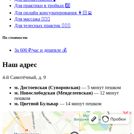
Для практики в тройках 3️⃣
Для онлайн консультирования 👩🏻‍💻
Для массажа 💆🏻‍♀️
Для телесных практик 🧘🏻‍♀️
По стоимости:
За 600 ₽/час и дешевле 💰
Наш адрес
4-й Самотёчный, д. 9
м. Достоевская (Суворовская)
— 5 минут пешком
м. Новослободская (Менделеевская)
— 12 минут
пешком
м. Цветной Бульвар
— 14 минут пешком