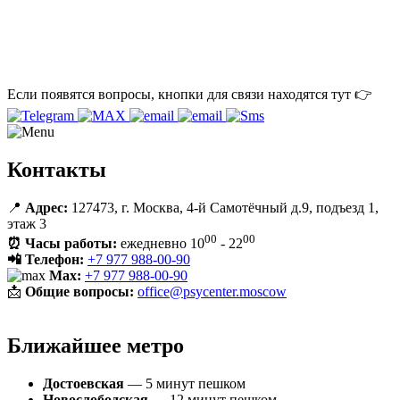
Если появятся вопросы, кнопки для связи находятся тут 👉
Контакты
📍
Адрес:
127473, г. Москва,
4-й Самотёчный д.9
, подъезд 1,
этаж 3
00
00
⏰ Часы работы:
ежедневно 10
- 22
📲 Телефон:
+7 977 988-00-90
Max:
+7 977 988-00-90
📩
Общие вопросы:
office@psycenter.moscow
Ближайшее метро
Достоевская
— 5 минут пешком
Новослободская
— 12 минут пешком