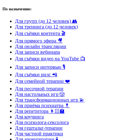
По назначению:
Для групп (до 12 человек) 👥
Для тренинга (до 12 человек)
Для съёмки контента 🎬
Для прямого эфира 🎥
Для онлайн трансляции
Для записи вебинара
Для съёмки видео на YouTube 📺
Для записи интервью 🎙️
Для съёмки рилс 📲
Для семейной терапии ❤️
Для песочной терапии
Для настольных игр 🎲
Для трансформационных игр 💫
Для приёма психиатра 💊
Для репетитора 👩🏻‍🏫
Для коучинга
Для психолога-сексолога
Для гештальт-терапии
Для частной практики
Для ароматерапии 🧪