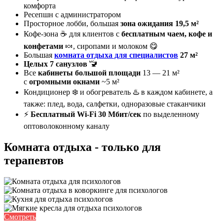
комфорта
Ресепшн с администратором
Просторное лобби, большая
зона ожидания 19,5 м²
Кофе-зона ☕ для клиентов с
бесплатным чаем, кофе и
конфетами
🍬, сиропами и молоком 😋
Большая
комната отдыха для специалистов
27 м²
Целых 7 санузлов
🚾
Все
кабинеты большой площади
13 — 21 м²
с
огромными окнами
~5 м²
Кондиционер ❄️ и обогреватель ♨️ в каждом кабинете, а
также: плед, вода, салфетки, одноразовые стаканчики
⚡
Бесплатный Wi-Fi 30 Мбит/сек
по выделенному
оптоволоконному каналу
Комната отдыха - только для
терапевтов
Смотреть