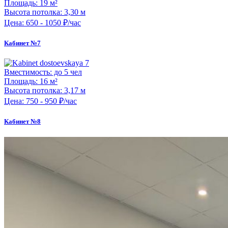
Площадь:
19 м²
Высота потолка:
3,30 м
Цена:
650 - 1050 ₽/час
Кабинет №7
Вместимость:
до 5 чел
Площадь:
16 м²
Высота потолка:
3,17 м
Цена:
750 - 950 ₽/час
Кабинет №8